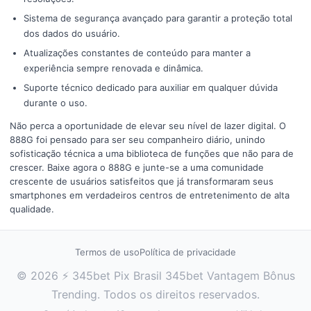
Sistema de segurança avançado para garantir a proteção total
dos dados do usuário.
Atualizações constantes de conteúdo para manter a
experiência sempre renovada e dinâmica.
Suporte técnico dedicado para auxiliar em qualquer dúvida
durante o uso.
Não perca a oportunidade de elevar seu nível de lazer digital. O
888G foi pensado para ser seu companheiro diário, unindo
sofisticação técnica a uma biblioteca de funções que não para de
crescer. Baixe agora o 888G e junte-se a uma comunidade
crescente de usuários satisfeitos que já transformaram seus
smartphones em verdadeiros centros de entretenimento de alta
qualidade.
Termos de uso
Política de privacidade
© 2026 ⚡ 345bet Pix Brasil 345bet Vantagem Bônus
Trending. Todos os direitos reservados.