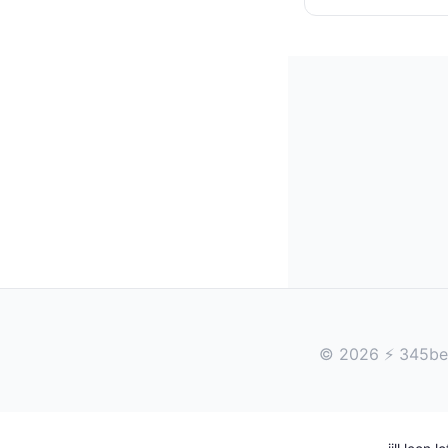
© 2026 ⚡ 345bet 