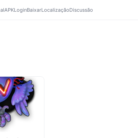
ial
APK
Login
Baixar
Localização
Discussão