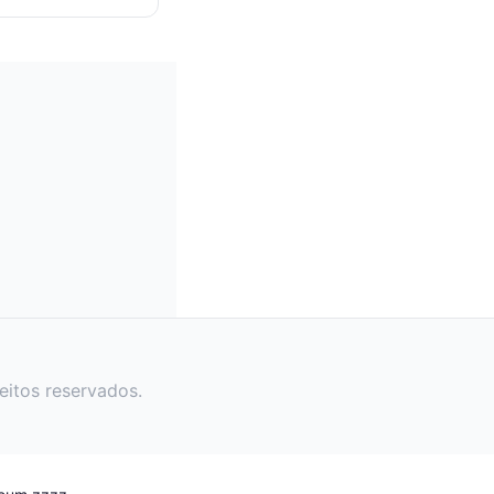
eitos reservados.