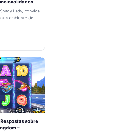
uncionalidades
 Shady Lady, convida
m um ambiente de
..
e Respostas sobre
Kingdom –