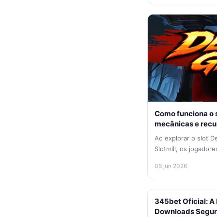
Como funciona o s
mecânicas e recu
Ao explorar o slot D
Slotmill, os jogador
ambiente de fantasia
06 jun 2026
345bet Oficial: A
Downloads Seguro