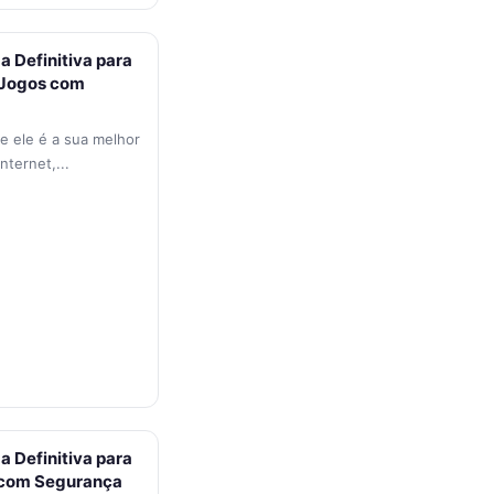
a Definitiva para
 Jogos com
ue ele é a sua melhor
nternet,...
a Definitiva para
s com Segurança