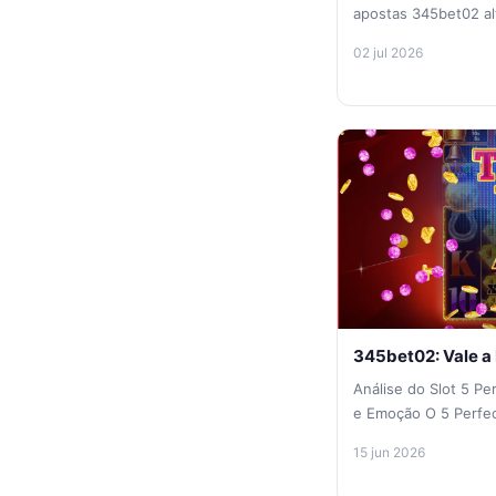
apostas 345bet02 al
criação da Fantasma
02 jul 2026
345bet02: Vale a
Análise do Slot 5 Pe
e Emoção O 5 Perfec
uma experiência vibr
15 jun 2026