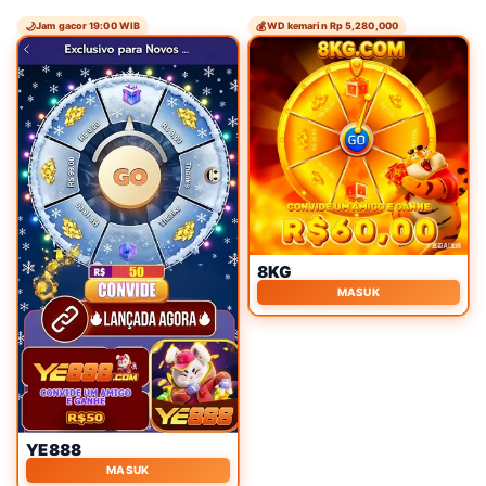
🌙
Jam gacor 19:00 WIB
💰
WD kemarin Rp 5,280,000
8KG
MASUK
YE888
MASUK