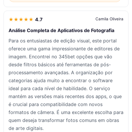
★
★
★
★
★
4.7
Camila Oliveira
Análise Completa de Aplicativos de Fotografia
Para os entusiastas de edição visual, este portal
oferece uma gama impressionante de editores de
imagem. Encontrei no 345bet opções que vão
desde filtros básicos até ferramentas de pós-
processamento avançadas. A organização por
categorias ajuda muito a encontrar o software
ideal para cada nível de habilidade. O serviço
mantém as versões mais recentes dos apps, o que
é crucial para compatibilidade com novos
formatos de câmera. É uma excelente escolha para
quem deseja transformar fotos comuns em obras
de arte digitais.