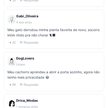
♥ 16
💬 Responder
Gabi_Oliveira
4 dias atrás
Meu gato derrubou minha planta favorita de novo, socorro
kkkk rindo pra não chorar 🐈‍⬛
♥ 42
💬 Responder
DogLovers
Ontem
Meu cachorro aprendeu a abrir a porta sozinho, agora não
tenho mais privacidade 😂
♥ 89
💬 Responder
Drica_Modas
1 semanas atrás