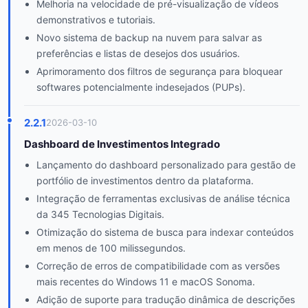
Melhoria na velocidade de pré-visualização de vídeos
demonstrativos e tutoriais.
Novo sistema de backup na nuvem para salvar as
preferências e listas de desejos dos usuários.
Aprimoramento dos filtros de segurança para bloquear
softwares potencialmente indesejados (PUPs).
2.2.1
2026-03-10
Dashboard de Investimentos Integrado
Lançamento do dashboard personalizado para gestão de
portfólio de investimentos dentro da plataforma.
Integração de ferramentas exclusivas de análise técnica
da 345 Tecnologias Digitais.
Otimização do sistema de busca para indexar conteúdos
em menos de 100 milissegundos.
Correção de erros de compatibilidade com as versões
mais recentes do Windows 11 e macOS Sonoma.
Adição de suporte para tradução dinâmica de descrições