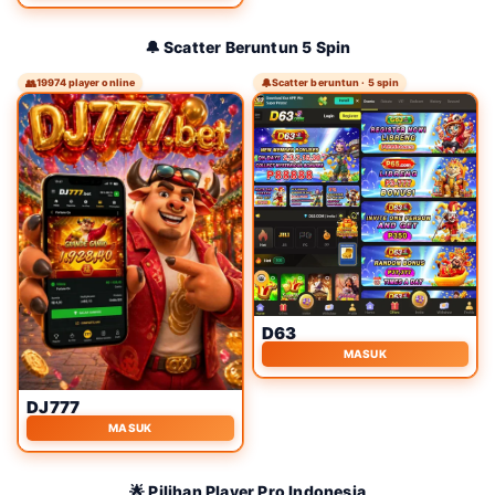
🔔 Scatter Beruntun 5 Spin
👥
19974 player online
🔔
Scatter beruntun · 5 spin
D63
MASUK
DJ777
MASUK
🌟 Pilihan Player Pro Indonesia