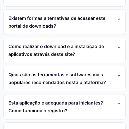
Existem formas alternativas de acessar este
portal de downloads?
Como realizar o download e a instalação de
aplicativos através deste site?
Quais são as ferramentas e softwares mais
populares recomendados nesta plataforma?
Esta aplicação é adequada para iniciantes?
Como funciona o registro?