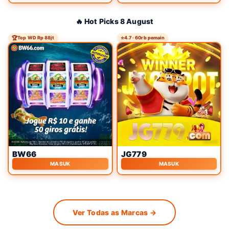
🔥 Hot Picks 8 August
🏆
Top WD Rp 88jt
⭐
4.7 · 60rb pemain
BW66
JG779
MASUK
MASUK
Ver Todas as Marcas →