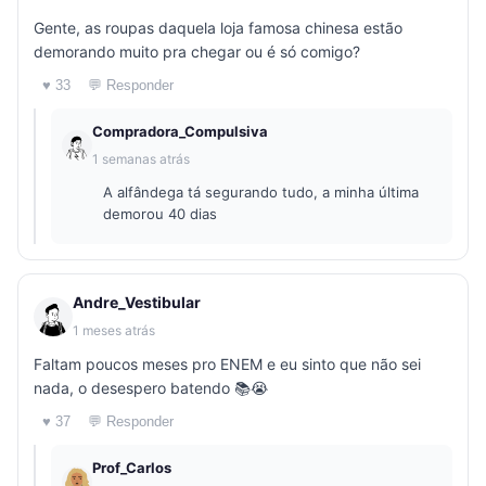
Gente, as roupas daquela loja famosa chinesa estão
demorando muito pra chegar ou é só comigo?
♥ 33
💬 Responder
Compradora_Compulsiva
1 semanas atrás
A alfândega tá segurando tudo, a minha última
demorou 40 dias
Andre_Vestibular
1 meses atrás
Faltam poucos meses pro ENEM e eu sinto que não sei
nada, o desespero batendo 📚😭
♥ 37
💬 Responder
Prof_Carlos