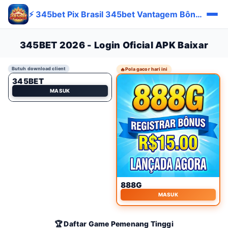
⚡ 345bet Pix Brasil 345bet Vantagem Bônus Trending
345BET 2026 - Login Oficial APK Baixar
Butuh download client
🔥
Pola gacor hari ini
345BET
MASUK
888G
MASUK
🏆 Daftar Game Pemenang Tinggi