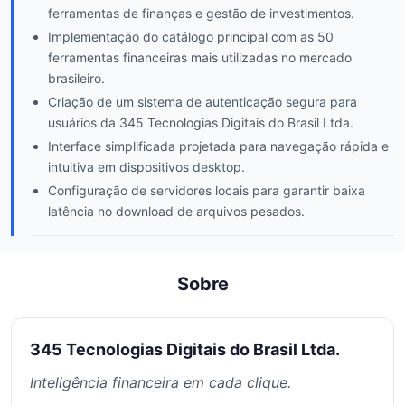
ferramentas de finanças e gestão de investimentos.
Implementação do catálogo principal com as 50
ferramentas financeiras mais utilizadas no mercado
brasileiro.
Criação de um sistema de autenticação segura para
usuários da 345 Tecnologias Digitais do Brasil Ltda.
Interface simplificada projetada para navegação rápida e
intuitiva em dispositivos desktop.
Configuração de servidores locais para garantir baixa
latência no download de arquivos pesados.
Sobre
345 Tecnologias Digitais do Brasil Ltda.
Inteligência financeira em cada clique.