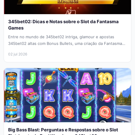
345bet02: Dicas e Notas sobre o Slot da Fantasma
Games
Entre no mundo de 345bet02 intriga, glamour e apostas
345bet02 altas com Bonus Bullets, uma criação da Fantasma
Games que...
02 jul 2026
Big Bass Blast: Perguntas e Respostas sobre o Slot