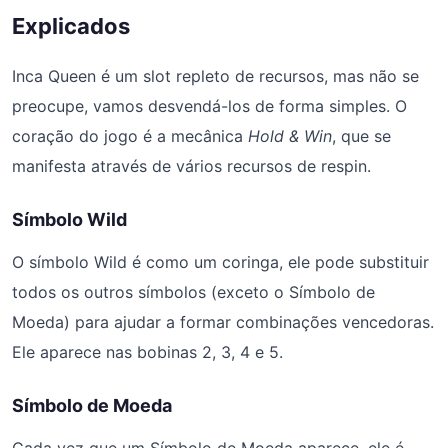
Explicados
Inca Queen é um slot repleto de recursos, mas não se
preocupe, vamos desvendá-los de forma simples. O
coração do jogo é a mecânica
Hold & Win
, que se
manifesta através de vários recursos de respin.
Símbolo Wild
O símbolo Wild é como um coringa, ele pode substituir
todos os outros símbolos (exceto o Símbolo de
Moeda) para ajudar a formar combinações vencedoras.
Ele aparece nas bobinas 2, 3, 4 e 5.
Símbolo de Moeda