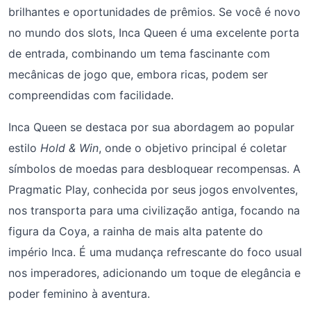
brilhantes e oportunidades de prêmios. Se você é novo
no mundo dos slots, Inca Queen é uma excelente porta
de entrada, combinando um tema fascinante com
mecânicas de jogo que, embora ricas, podem ser
compreendidas com facilidade.
Inca Queen se destaca por sua abordagem ao popular
estilo
Hold & Win
, onde o objetivo principal é coletar
símbolos de moedas para desbloquear recompensas. A
Pragmatic Play, conhecida por seus jogos envolventes,
nos transporta para uma civilização antiga, focando na
figura da Coya, a rainha de mais alta patente do
império Inca. É uma mudança refrescante do foco usual
nos imperadores, adicionando um toque de elegância e
poder feminino à aventura.