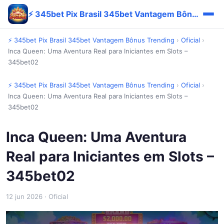
⚡ 345bet Pix Brasil 345bet Vantagem Bônus Trending
⚡ 345bet Pix Brasil 345bet Vantagem Bônus Trending
›
Oficial
›
Inca Queen: Uma Aventura Real para Iniciantes em Slots –
345bet02
⚡ 345bet Pix Brasil 345bet Vantagem Bônus Trending
›
Oficial
›
Inca Queen: Uma Aventura Real para Iniciantes em Slots –
345bet02
Inca Queen: Uma Aventura
Real para Iniciantes em Slots –
345bet02
12 jun 2026
· Oficial