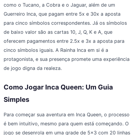
como o Tucano, a Cobra e o Jaguar, além de um
Guerreiro Inca, que pagam entre 5x e 30x a aposta
para cinco símbolos correspondentes. Já os símbolos
de baixo valor são as cartas 10, J, Q, K e A, que
oferecem pagamentos entre 2.5x e 3x a aposta para
cinco símbolos iguais. A Rainha Inca em si é a
protagonista, e sua presença promete uma experiência
de jogo digna da realeza.
Como Jogar Inca Queen: Um Guia
Simples
Para começar sua aventura em Inca Queen, o processo
é bem intuitivo, mesmo para quem está começando. O
jogo se desenrola em uma grade de 5×3 com 20 linhas